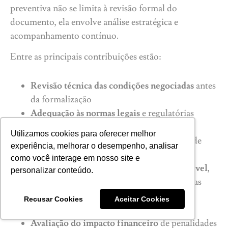
preventiva não se limita à revisão formal do
documento, ela envolve análise estratégica e
acompanhamento contínuo.
Entre as principais contribuições estão:
Revisão técnica das condições negociadas
antes
da formalização
Adequação às normas legais
e regulatórias
aplicáveis
Utilizamos cookies para oferecer melhor
Análise de cláusulas sensíveis
sob a ótica de
experiência, melhorar o desempenho, analisar
equilíbrio e validade
como você interage em nosso site e
Definição clara de foro e legislação aplicável
,
personalizar conteúdo.
especialmente em operações mais complexas
Estruturação de cláusulas de rescisão
que
Recusar Cookies
Aceitar Cookies
tragam previsibilidade
Avaliação do impacto financeiro
de penalidades