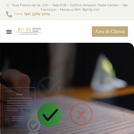
Rua Franco de Sá, 270 – Sala 808 – Edifício Amazon Trade Center – São
Francisco – Manaus/AM. 69079-210
Fone:
(92) 3584-3204
Área do Cliente