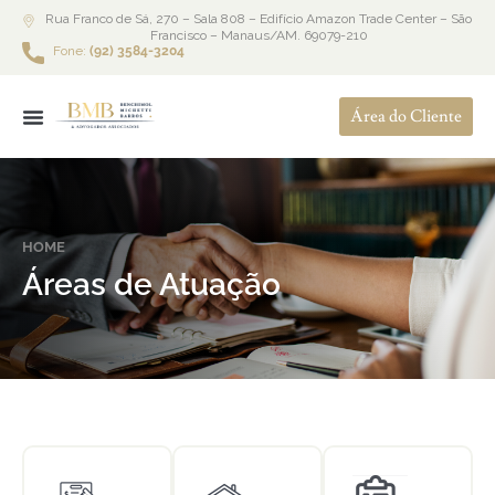
Rua Franco de Sá, 270 – Sala 808 – Edifício Amazon Trade Center – São
Francisco – Manaus/AM. 69079-210
Fone:
(92) 3584-3204
Área do Cliente
HOME
Áreas de Atuação