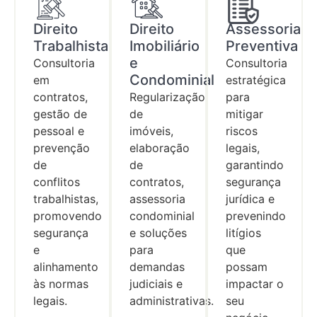
Direito
Direito
Assessoria
Trabalhista
Imobiliário
Preventiva
e
Consultoria
Consultoria
Condominial
em
estratégica
contratos,
Regularização
para
gestão de
de
mitigar
pessoal e
imóveis,
riscos
prevenção
elaboração
legais,
de
de
garantindo
conflitos
contratos,
segurança
trabalhistas,
assessoria
jurídica e
promovendo
condominial
prevenindo
segurança
e soluções
litígios
e
para
que
alinhamento
demandas
possam
às normas
judiciais e
impactar o
legais.
administrativas.
seu