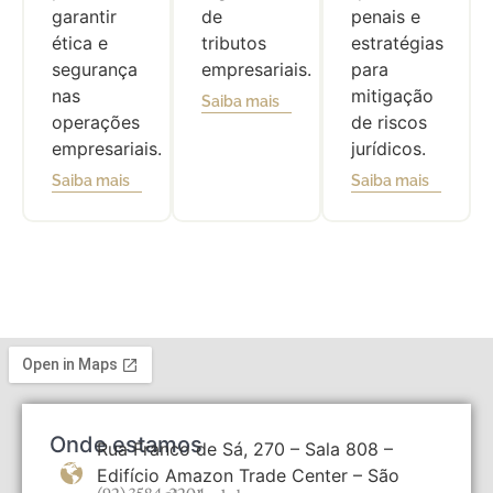
garantir
de
penais e
ética e
tributos
estratégias
segurança
empresariais.
para
nas
mitigação
Saiba mais
operações
de riscos
empresariais.
jurídicos.
Saiba mais
Saiba mais
Onde estamos
Rua Franco de Sá, 270 – Sala 808 –
Edifício Amazon Trade Center – São