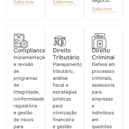
negócio.
Saiba mais
Saiba mais
Saiba mais
Compliance
Direito
Direito
Tributário
Criminal
Implementação
e revisão
Planejamento
Defesa em
de
tributário,
processos
programas
análise
criminais,
de
fiscal e
assessoria
integridade,
estratégias
para
conformidade
jurídicas
empresas
regulatória
para
e
e gestão
otimização
indivíduos
de riscos
financeira
em
para
e gestão
questões