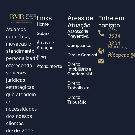
Links
Áreas de
Entre em
Home
Atuação
contato
(92)
Atuamos
Assessoria
Sobre
3584-
com ética,
Preventiva
3204
Áreas de
inovação e
Compliance
Manaus,
Atuação
atendimento
AM
recepcao@
Direito Criminal
Blog
personalizado,
Direito
oferecendo
Atendimento
Imobiliário e
soluções
Condominial
jurídicas
Direito
estratégicas
Trabalhista
que atendem
Direito
às
Tributário
necessidades
dos nossos
clientes
desde 2005.