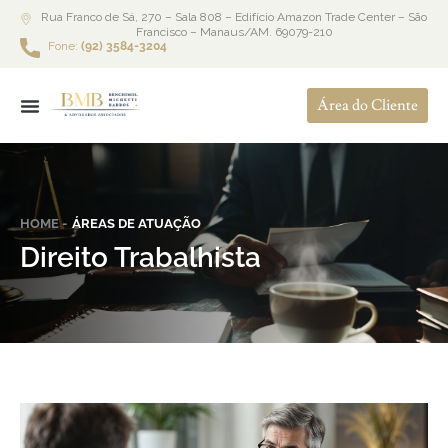
Rua Franco de Sá, 270 – Sala 808 – Edifício Amazon Trade Center – São
Francisco – Manaus/AM. 69079-210
Fone:
(92) 3584-3204
Área do Cliente
HOME -
ÁREAS DE ATUAÇÃO
Direito Trabalhista