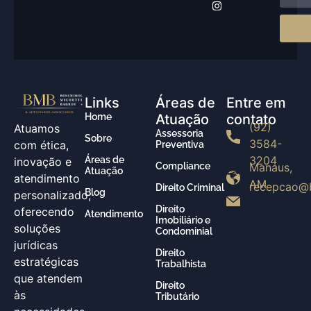
Links
Áreas de
Entre em
Home
Atuação
contato
(92)
Atuamos
Assessoria
Sobre
3584-
com ética,
Preventiva
3204
Áreas de
inovação e
Compliance
Manaus,
Atuação
atendimento
AM
recepcao@
Direito Criminal
Blog
personalizado,
Direito
oferecendo
Atendimento
Imobiliário e
soluções
Condominial
jurídicas
Direito
estratégicas
Trabalhista
que atendem
Direito
às
Tributário