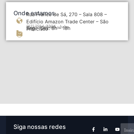
Onde estamos
Rua Franco de Sá, 270 – Sala 808 –
Edifício Amazon Trade Center – São
(92) 3584-3204
recepcao@bmb.adv.br
Seg – Sex: 8h – 18h
Francisco
Siga nossas redes