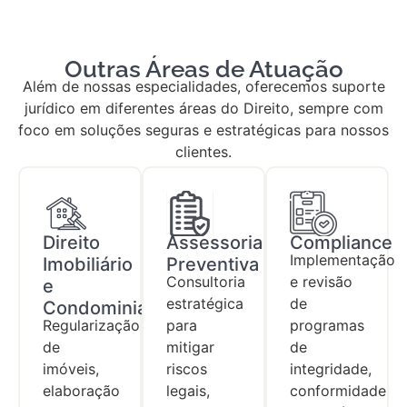
Outras Áreas de Atuação
Além de nossas especialidades, oferecemos suporte
jurídico em diferentes áreas do Direito, sempre com
foco em soluções seguras e estratégicas para nossos
clientes.
Direito
Assessoria
Compliance
Implementação
Imobiliário
Preventiva
Consultoria
e revisão
e
estratégica
de
Condominial
Regularização
para
programas
de
mitigar
de
imóveis,
riscos
integridade,
elaboração
legais,
conformidade