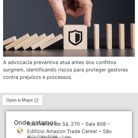
A advocacia preventiva atua antes dos conflitos
surgirem, identificando riscos para proteger gestores
contra prejuízos e processos.
Onde estamos
Rua Franco de Sá, 270 – Sala 808 –
Edifício Amazon Trade Center – São
(92) 3584-3204
recepcao@bmb.adv.br