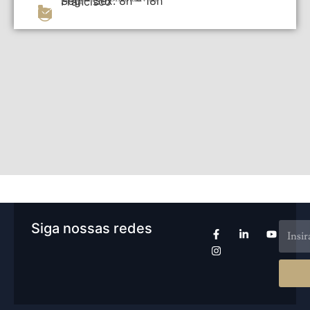
Seg – Sex: 8h – 18h
Francisco
Siga nossas redes