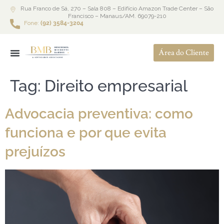
Rua Franco de Sá, 270 – Sala 808 – Edifício Amazon Trade Center – São
Francisco – Manaus/AM. 69079-210
Fone:
(92) 3584-3204
Área do Cliente
Tag:
Direito empresarial
Advocacia preventiva: como
funciona e por que evita
prejuízos