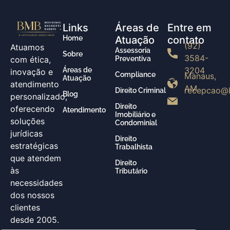
Links
Áreas de
Entre em
Home
Atuação
contato
(92)
Atuamos
Assessoria
Sobre
3584-
com ética,
Preventiva
3204
Áreas de
inovação e
Compliance
Manaus,
Atuação
atendimento
AM
recepcao@
Direito Criminal
Blog
personalizado,
Direito
oferecendo
Atendimento
Imobiliário e
soluções
Condominial
jurídicas
Direito
estratégicas
Trabalhista
que atendem
Direito
às
Tributário
necessidades
dos nossos
clientes
desde 2005.