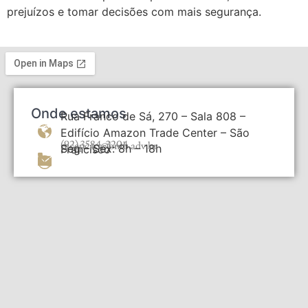
prejuízos e tomar decisões com mais segurança.
Onde estamos
Rua Franco de Sá, 270 – Sala 808 –
Edifício Amazon Trade Center – São
(92) 3584-3204
recepcao@bmb.adv.br
Seg – Sex: 8h – 18h
Francisco