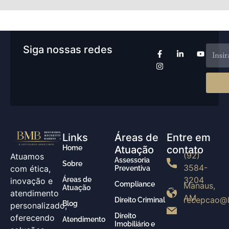
Siga nossas redes
Links
Áreas de
Entre em
Home
Atuação
contato
(92)
Atuamos
Assessoria
Sobre
3584-
com ética,
Preventiva
3204
Áreas de
inovação e
Compliance
Manaus,
Atuação
atendimento
AM
recepcao@
Direito Criminal
Blog
personalizado,
Direito
oferecendo
Atendimento
Imobiliário e